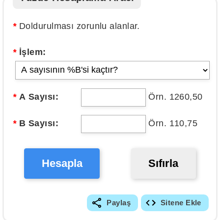
*
Doldurulması zorunlu alanlar.
*
İşlem:
*
A Sayısı:
Örn. 1260,50
*
B Sayısı:
Örn. 110,75
Hesapla
Sıfırla
Paylaş
Sitene Ekle